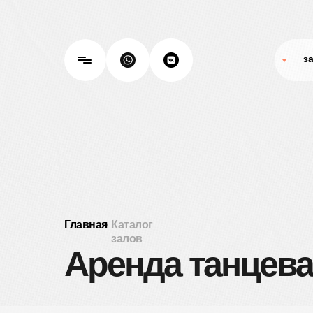
з
з
Главная
·
Каталог
залов
Аренда танцева