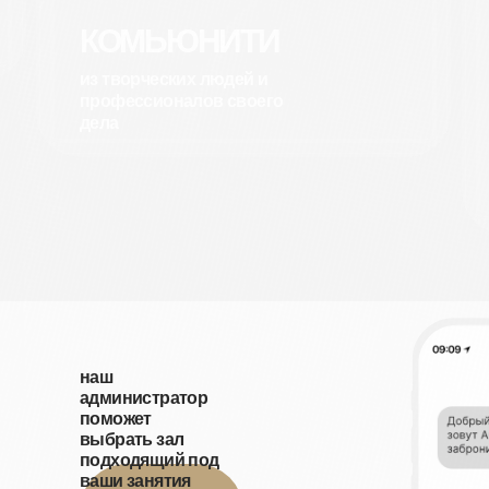
КОМЬЮНИТИ
из творческих людей и
профессионалов своего
дела
наш
администратор
поможет
выбрать зал
подходящий под
ваши занятия