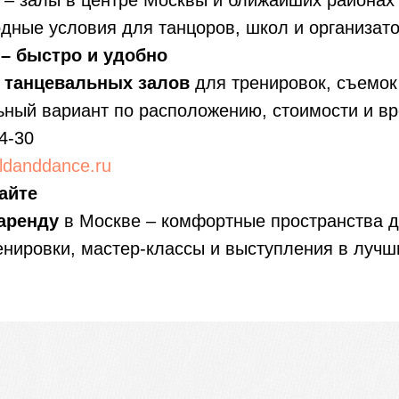
– залы в центре Москвы и ближайших районах
дные условия для танцоров, школ и организат
– быстро и удобно
 танцевальных залов
для тренировок, съемок
ный вариант по расположению, стоимости и вр
4-30
danddance.ru
айте
аренду
в Москве – комфортные пространства д
енировки, мастер-классы и выступления в лучш