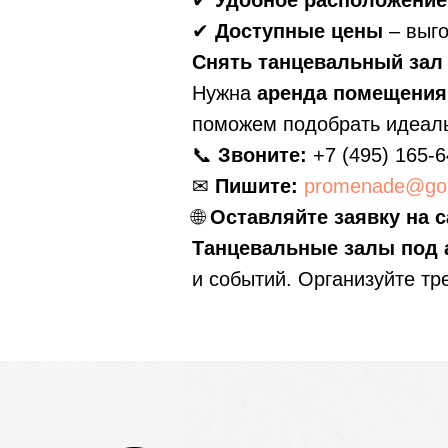
✔
Удобное расположение
✔
Доступные цены
– выго
Снять танцевальный зал 
Нужна
аренда помещения
поможем подобрать идеаль
📞
Звоните:
+7 (495) 165-6
✉
Пишите:
promenade@gol
🌐
Оставляйте заявку на с
Танцевальные залы под 
и событий. Организуйте тр