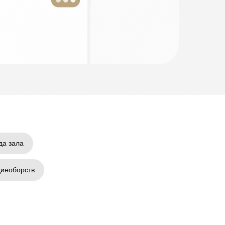
да зала
диноборств