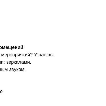
помещений
 мероприятий? У нас вы
и: зеркалами,
ным звуком.
но