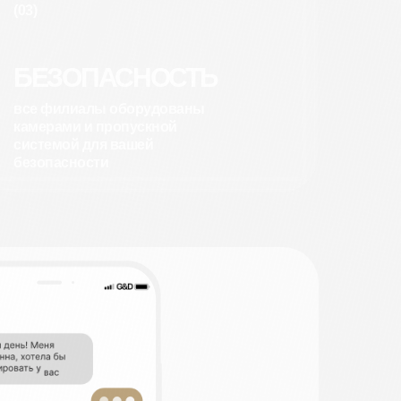
(03)
БЕЗОПАСНОСТЬ
все филиалы оборудованы
камерами и пропускной
системой для вашей
безопасности