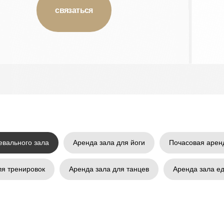
связаться
евального зала
Аренда зала для йоги
Почасовая арен
ля тренировок
Аренда зала для танцев
Аренда зала е