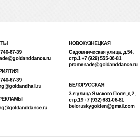
КТЫ
НОВОКУЗНЕЦКАЯ
 740-67-39
Садовническая улица, д.54,
ade@goldanddance.ru
стр.1 +7 (929) 555-06-81
promenade@goldanddance.ru
РИЯТИЯ
 740-67-39
БЕЛОРУССКАЯ
ng@goldandhall.ru
3-я улица Ямского Поля, д 2,
 РЕКЛАМЫ
стр.19 +7 (932) 681-06-81
beloruskygolden@gmail.com
ing@goldanddance.ru