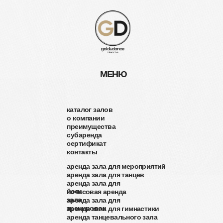
МЕНЮ
каталог залов
о компании
преимущества
субаренда
сертификат
контакты
аренда зала для мероприятий
аренда зала для танцев
аренда зала для
йоги
почасовая аренда
зала
аренда зала для
тренировок
аренда зала для гимнастики
аренда танцевального зала