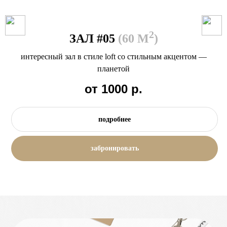
2
ЗАЛ #08
(50 М
)
зал в стиле loft, солидный и атмосферный. Вашим
клиентам он точно запомнится
от 800
р.
подробнее
забронировать