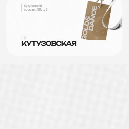
Кутузовский
проспект 36стр5
(14)
КУТУЗОВСКАЯ