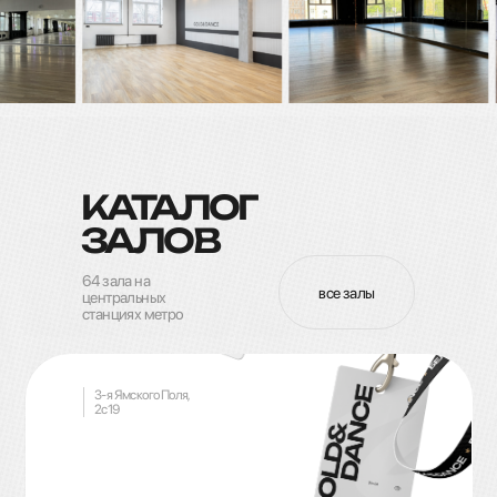
КАТАЛОГ
ЗАЛОВ
64 зала на
все залы
центральных
станциях метро
3-я Ямского Поля,
2с19