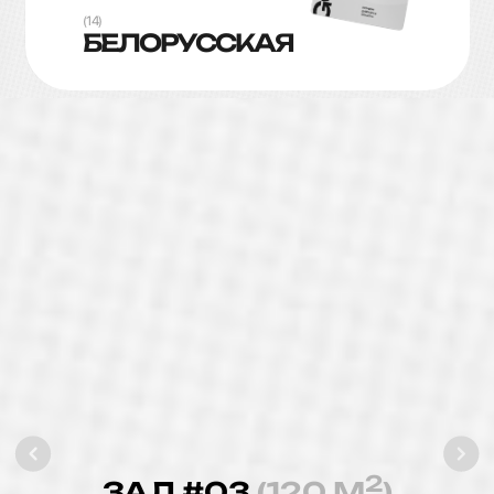
(14)
БЕЛОРУССКАЯ
2
ЗАЛ #04
(70 М
)