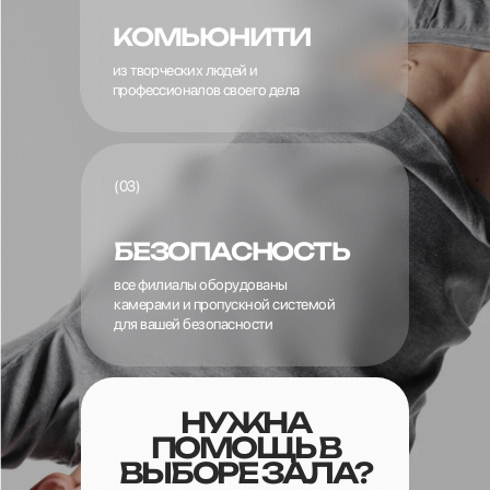
КОМЬЮНИТИ
из творческих людей и
профессионалов своего дела
(03)
БЕЗОПАСНОСТЬ
все филиалы оборудованы
камерами и пропускной системой
для вашей безопасности
НУЖНА
ПОМОЩЬ В
ВЫБОРЕ ЗАЛА?