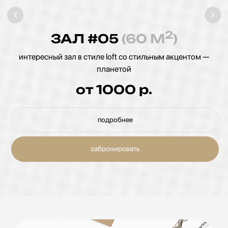
2
ЗАЛ #08
(50 М
)
зал в стиле loft, солидный и атмосферный. Вашим
клиентам он точно запомнится
от 800
р.
подробнее
забронировать